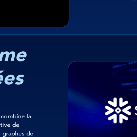
ème
ées
 combine la
tive de
e graphes de