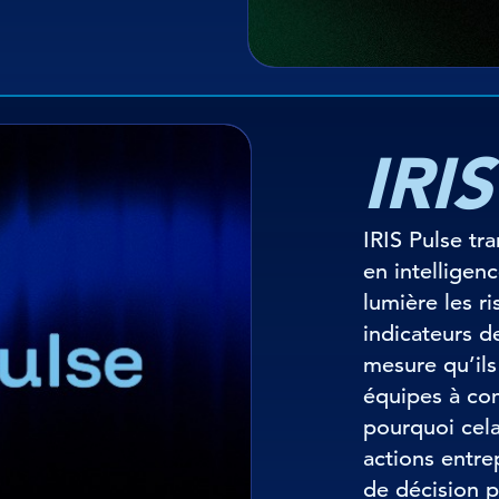
IRIS
IRIS Pulse tr
en intelligen
lumière les ri
indicateurs d
mesure qu’ils
équipes à co
pourquoi cela
actions entre
de décision p