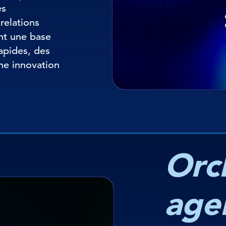
es
relations
nt une base
rapides, des
une innovation
Orc
age