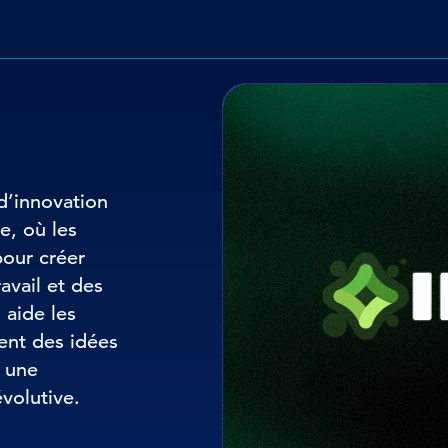
d’innovation
e, où les
pour créer
avail et des
 aide les
ent des idées
à une
évolutive.