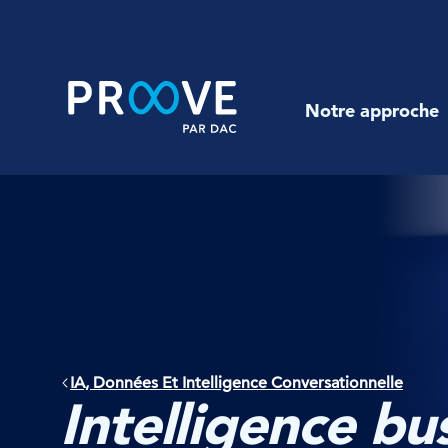
Skip
to
content
Notre approche
IA, Données Et Intelligence Conversationnelle
Intelligence bu