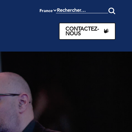
France
Search
this
site
CONTACTEZ-
NOUS