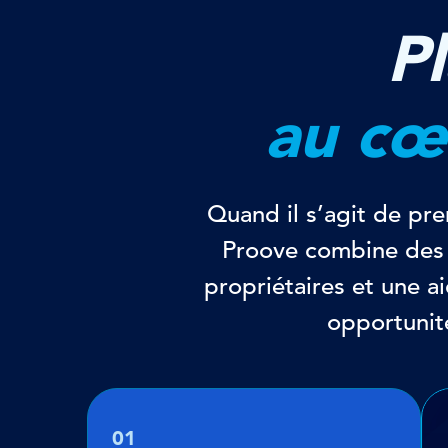
P
au cœ
Quand il s’agit de pren
Proove combine des a
propriétaires et une ai
opportunité
01