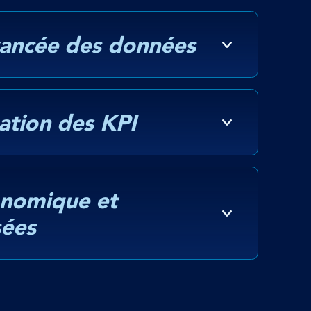
avancée des données
sation des KPI
onomique et
sées