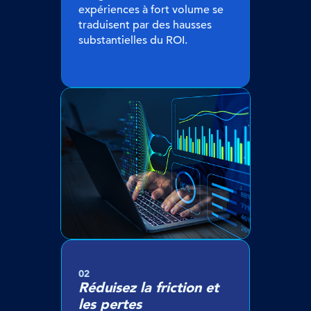
expériences à fort volume se
traduisent par des hausses
substantielles du ROI.
02
Réduisez la friction et
les pertes