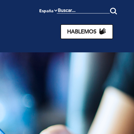
España
Search
this
site
HABLEMOS